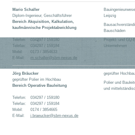
Mario Schaller
Bauingenieurwese
Diplom-Ingenieur, Geschäftsführer
Leipzig
Bereich Akquisition, Kalkulation,
Bausachverständi
kaufmännische Projektabwicklung
Bauschäden
Telefon:
034297 / 159180
Projekt- und GU-B
Telefax:
034297 / 159184
Unternehmen
Mobil:
0173 / 3854633
E-Mail:
m.schaller@sbm-nexus.de
Jörg Bräucker
geprüfter Hochbau
geprüfter Polier im Hochbau
Polier und Baulei
Bereich Operative Bauleitung
und mittelständi
Telefon:
034297 / 159180
Telefax:
034297 / 159184
Mobil:
0174 / 3854665
E-Mail:
j.braeucker@sbm-nexus.de