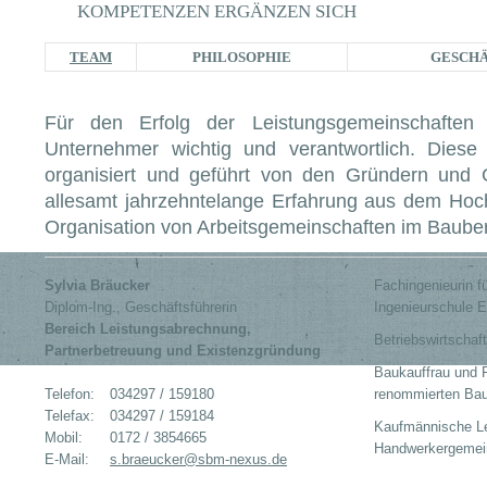
KOMPETENZEN ERGÄNZEN SICH
TEAM
PHILOSOPHIE
GESCH
Für den Erfolg der Leistungsgemeinschaften 
Unternehmer wichtig und verantwortlich. Diese
organisiert und geführt von den Gründern und G
allesamt jahrzehntelange Erfahrung aus dem Hoc
Organisation von Arbeitsgemeinschaften im Bauber
Sylvia Bräucker
Fachingenieurin f
Diplom-Ing., Geschäftsführerin
Ingenieurschule E
Bereich Leistungsabrechnung,
Betriebswirtschaft
Partnerbetreuung und Existenzgründung
Baukauffrau und 
Telefon:
034297 / 159180
renommierten Ba
Telefax:
034297 / 159184
Kaufmännische Le
Mobil:
0172 / 3854665
Handwerkergemei
E-Mail:
s.braeucker@sbm-nexus.de